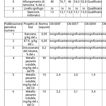
5
Allungamento di
40
76,7
46
54,3
52,8
Qualificato
tensione, % del ≥
6
Livello ignifugo
Io
Io
Io
Io
Io
Qualificato
7
Spessore,
13
13,1
13,0
13,1
13,0
Qualificato
millimetro
Pubblicazione
Progetto di
Norma
CN-S05F
CN-S05T
CN-S05H
CN
periodica
test
requisiti
numero
1
Benzene,
0,05
insignificante
insignificante
insignificante
ins
g/kg del ≤
2
BTX, g/kg
0,05
insignificante
insignificante
insignificante
ins
del ≤
3
Diisocianato
0,2
insignificante
insignificante
insignificante
ins
del toluene,
% del ≤
4
Metallo
90
insignificante
insignificante
insignificante
ins
pesante
solubile,
mg/kg del ≤
del Pb
5
Metallo
10
2,4
2,0
1,9
pesante
solubile,
mg/kg del ≤
del CD
6
Metallo
10
3,2
3,1
3,4
pesante
solubile,
mg/kg del ≤
del Cr