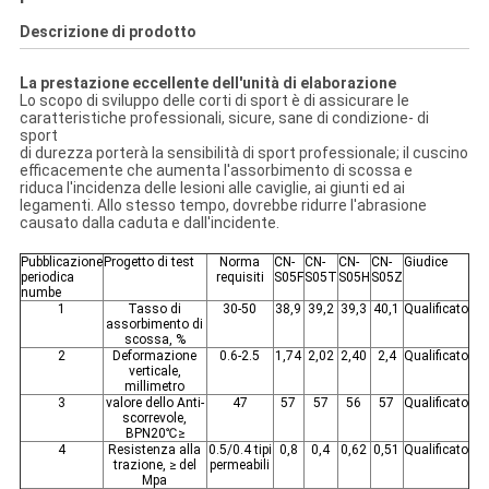
Descrizione di prodotto
La prestazione eccellente dell'unità di elaborazione
Lo scopo di sviluppo delle corti di sport è di assicurare le
caratteristiche professionali, sicure, sane di condizione- di
sport
di durezza porterà la sensibilità di sport professionale; il cuscino
efficacemente che aumenta l'assorbimento di scossa e
riduca l'incidenza delle lesioni alle caviglie, ai giunti ed ai
legamenti. Allo stesso tempo, dovrebbe ridurre l'abrasione
causato dalla caduta e dall'incidente.
Pubblicazione
Progetto di test
Norma
CN-
CN-
CN-
CN-
Giudice
periodica
requisiti
S05F
S05T
S05H
S05Z
numbe
1
Tasso di
30-50
38,9
39,2
39,3
40,1
Qualificato
assorbimento di
scossa, %
2
Deformazione
0.6-2.5
1,74
2,02
2,40
2,4
Qualificato
verticale,
millimetro
3
valore dello Anti-
47
57
57
56
57
Qualificato
scorrevole,
BPN20℃≥
4
Resistenza alla
0.5/0.4 tipi
0,8
0,4
0,62
0,51
Qualificato
trazione, ≥ del
permeabili
Mpa