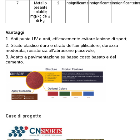
7
Metallo
2
insignificante
insignificante
insignificante
ins
pesante
solubile,
mg/kg del ≤
di Hg
Vantaggi
1.
Anti punte UV e anti, efficacemente evitare lesione di sport;
2. Strato elastico duro e strato dell'amplificatore, durezza
moderata, resistenza all'abrasione piacevole;
3. Adatto a pavimentazione su basso costo basato e del
cemento.
Caso di progetto