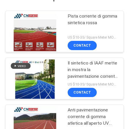
Pista corrente di gomma
sintetica rossa
US $10-35/ Square Meter MOQ:/
CONTACT
Il sintetico di IAAF mette
in mostra la
pavimentazione corrente
di gomma della pista
US $10-35/ Square Meter MOQ:/
CONTACT
Anti pavimentazione
corrente di gomma
atletica all'aperto UV