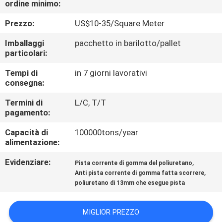
ordine minimo:
CONTROLLO
DI
Prezzo:
US$10-35/Square Meter
QUALITÀ
Imballaggi
pacchetto in barilotto/pallet
particolari:
CONTATTICI
Tempi di
in 7 giorni lavorativi
consegna:
RICHIEDA
Termini di
L/C, T/T
pagamento:
UNA
Capacità di
100000tons/year
CITAZIONE
alimentazione:
Evidenziare:
,
Pista corrente di gomma del poliuretano
MAPPA
,
Anti pista corrente di gomma fatta scorrere
DEL
poliuretano di 13mm che esegue pista
SITO
MIGLIOR PREZZO