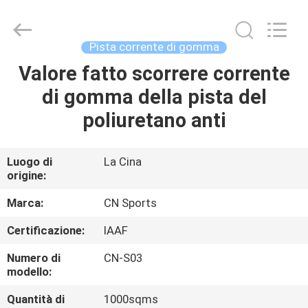
JiangSu
ChangNuo
New
Materials
Co.,
Pista corrente di gomma
Ltd..
All
Rights
Valore fatto scorrere corrente
CASA
Reserved.
di gomma della pista del
PRODOTTI
poliuretano anti
CIRCA
Luogo di
La Cina
origine:
NOI
Marca:
CN Sports
GIRO
Certificazione:
IAAF
DELLA
Numero di
CN-S03
FABBRICA
modello:
Quantità di
1000sqms