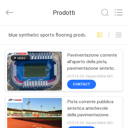
JiangSu
ChangNuo
New
Prodotti
Materials
Co.,
Ltd..
All
Rights
CASA
Reserved.
blue synthetic sports flooring produzione online
PRODOTTI
Pavimentazione corrente
all'aperto della pista,
CIRCA
pavimentazione sintetica
NOI
blu di sport
US $10-35/ Square Meter MOQ:/
CONTACT
GIRO
Pista corrente pubblica
DELLA
sintetica amichevole
FABBRICA
della pavimentazione
1.12Mpa di sport di Eco
US $10-35/ Square Meter MOQ:/