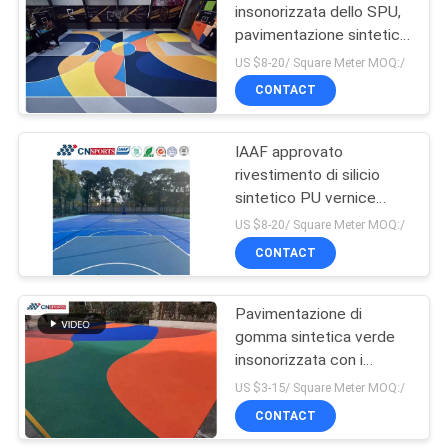
insonorizzata dello SPU,
pavimentazione sintetica
di pallacanestro di IAAF
US $8-20/ Square Meter MOQ:/
CONTACT
IAAF approvato
rivestimento di silicio
sintetico PU vernice
acrilica pavimenti per
US $8-20/ Square Meter MOQ:/
campi da basket
CONTACT
Pavimentazione di
gomma sintetica verde
insonorizzata con i
granelli di EPDM
US $3-15/ Square Meter MOQ:/
CONTACT