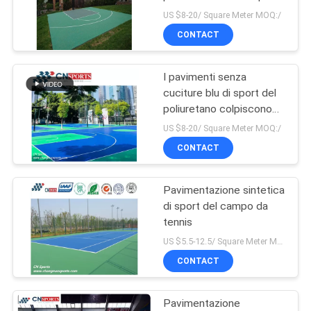
antivento
PRIVACY
US $8-20/ Square Meter MOQ:/
CONTACT
POLICY
I pavimenti senza
cuciture blu di sport del
poliuretano colpiscono
l'assorbimento
US $8-20/ Square Meter MOQ:/
CONTACT
Pavimentazione sintetica
di sport del campo da
tennis
US $5.5-12.5/ Square Meter MOQ:/
CONTACT
Pavimentazione