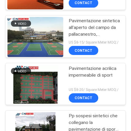
CONTROLLO
CONTACT
DI
Pavimentazione sintetica
QUALITÀ
all'aperto del campo da
pallacanestro,
CONTATTICI
pavimentazione atletica
US $8-15/ Square Meter MOQ:/
di sport del poliuretano
CONTACT
RICHIEDA
Pavimentazione acrilica
UNA
impermeabile di sport
CITAZIONE
US $8-20/ Square Meter MOQ:/
MAPPA
CONTACT
DEL
Pp sospesi sintetici che
SITO
collegano la
pavimentazione di sport