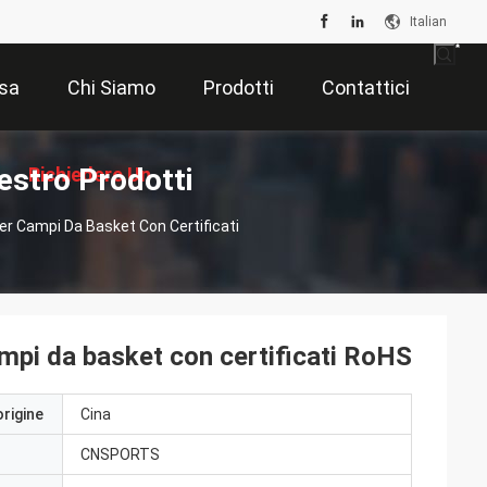
Italian
sa
Chi Siamo
Prodotti
Contattici
estro Prodotti
Richiedere Un
er Campi Da Basket Con Certificati
Preventivo
ampi da basket con certificati RoHS
origine
Cina
CNSPORTS