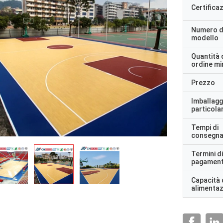
Certifica
Numero d
modello
Quantità 
ordine m
Prezzo
Imballagg
particolar
Tempi di
consegn
Termini di
pagamen
Capacità 
alimenta