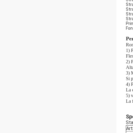
Str
Str
Str
Str
Pri
Fon
Per
Rom
1) 
Fles
2) 
Alt
3) 
Si p
4) P
La c
5) 
La f
Sp
Sta
Art