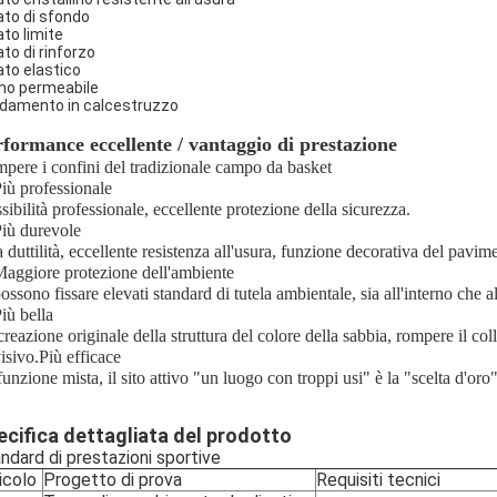
ato di sfondo
ato limite
ato di rinforzo
ato elastico
mo permeabile
damento in calcestruzzo
formance eccellente / vantaggio di prestazione
pere i confini del tradizionale campo da basket
Più professionale
sibilità professionale, eccellente protezione della sicurezza.
Più durevole
a duttilità, eccellente resistenza all'usura, funzione decorativa del pavim
Maggiore protezione dell'ambiente
ossono fissare elevati standard di tutela ambientale, sia all'interno che al
iù bella
reazione originale della struttura del colore della sabbia, rompere il coll
visivo.Più efficace
unzione mista, il sito attivo "un luogo con troppi usi" è la "scelta d'oro" 
ecifica dettagliata del prodotto
ndard di prestazioni sportive
icolo
Progetto di prova
Requisiti tecnici