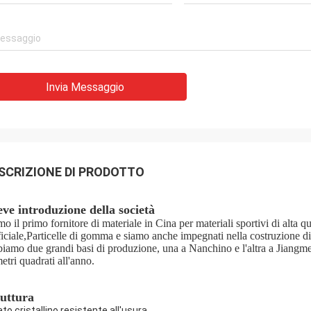
Invia Messaggio
SCRIZIONE DI PRODOTTO
ve introduzione della società
mo il primo fornitore di materiale in Cina per materiali sportivi di alta q
ificiale,Particelle di gomma e siamo anche impegnati nella costruzione di 
iamo due grandi basi di produzione, una a Nanchino e l'altra a Jiangmen, e
etri quadrati all'anno.
ruttura
ato cristallino resistente all'usura