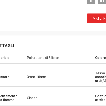
Miglior 
TTAGLI
eriale
Poliuretano di Silicion
Colore
Tasso 
ssore
3mm-10mm
assorb
Jackson
urti (%
l CN è una società in maniera
scono i prodotti eccellenti ed i
lentamento
Coeffic
ri che abbiamo una
Classe 1
la fiamma
attrit
 a lungo termine e stabile