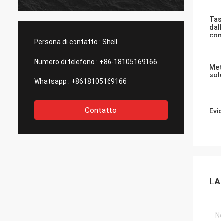
buon servizio, spero che possiamo avere
con gli sport
un'altra opportunità alla cooperazione.
Tas
dal
com
Persona di contatto :
Shell
Numero di telefono :
+86-18105169166
Met
sol
Whatsapp :
+8618105169166
Contatto
Evi
LA