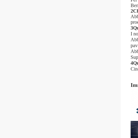
Benv
2Ch
Abb
prod
3Qu
I no
Abb
pavi
Abb
Sup
4Qu
Cin
Im