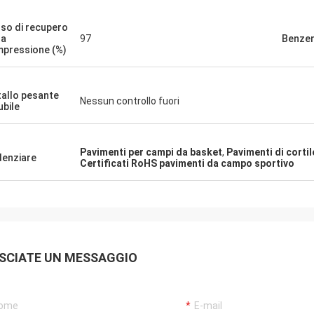
 del CN!
so di recupero
la
97
Benze
pressione (%)
allo pesante
Nessun controllo fuori
ubile
Pavimenti per campi da basket
,
Pavimenti di cortil
denziare
Certificati RoHS pavimenti da campo sportivo
SCIATE UN MESSAGGIO