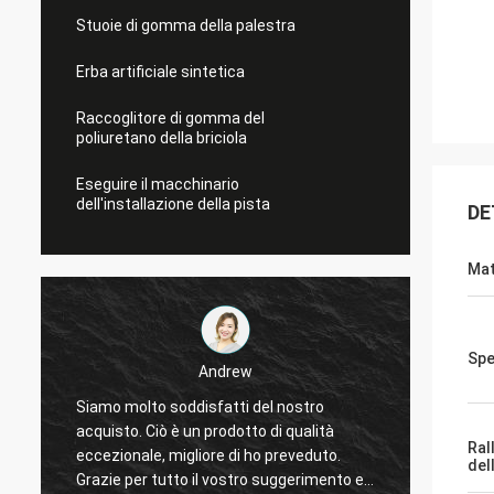
Stuoie di gomma della palestra
Erba artificiale sintetica
Raccoglitore di gomma del
poliuretano della briciola
Eseguire il macchinario
dell'installazione della pista
DE
Mat
Spe
Andrew
Siamo molto soddisfatti del nostro
Gli sport de
acquisto. Ciò è un prodotto di qualità
fidata, forni
Ral
eccezionale, migliore di ho preveduto.
servizi. Spe
del
Grazie per tutto il vostro suggerimento e
cooperazione