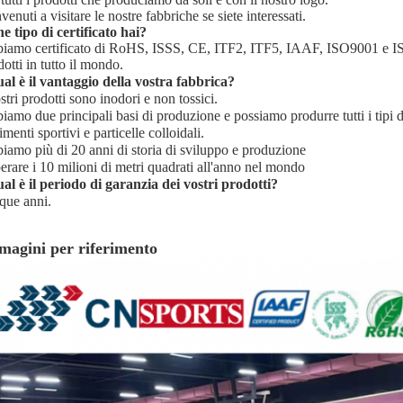
enuti a visitare le nostre fabbriche se siete interessati.
e tipo di certificato hai?
iamo certificato di RoHS, ISSS, CE, ITF2, ITF5, IAAF, ISO9001 e IS
otti in tutto il mondo.
al è il vantaggio della vostra fabbrica?
stri prodotti sono inodori e non tossici.
iamo due principali basi di produzione e possiamo produrre tutti i tipi di 
menti sportivi e particelle colloidali.
iamo più di 20 anni di storia di sviluppo e produzione
erare i 10 milioni di metri quadrati all'anno nel mondo
al è il periodo di garanzia dei vostri prodotti?
que anni.
magini per riferimento