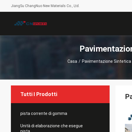
JiangSu ChangNuo New Materials Co., Ltd.
Pavimentazion
Casa
/
Pavimentazione Sintetica
Tutti I Prodotti
Pa
pista corrente di gomma
Unità di elaborazione che esegue
pista