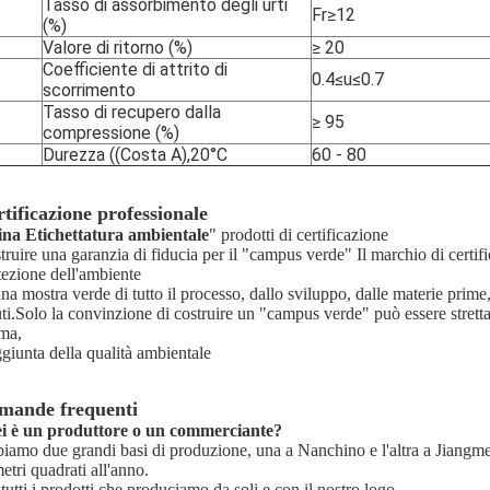
Tasso di assorbimento degli urti
Fr≥12
(%)
Valore di ritorno (%)
≥ 20
Coefficiente di attrito di
0.4≤u≤0.7
scorrimento
Tasso di recupero dalla
≥ 95
compressione (%)
Durezza ((Costa A),20°C
60 - 80
tificazione professionale
ina Etichettatura ambientale
" prodotti di certificazione
truire una garanzia di fiducia per il "campus verde"
Il marchio di certif
tezione dell'ambiente
una mostra verde di tutto il processo, dallo sviluppo, dalle materie prime,
iuti.Solo la convinzione di costruire un "campus verde" può essere stretta
ma,
giunta della qualità ambientale
mande frequenti
i è un produttore o un commerciante?
iamo due grandi basi di produzione, una a Nanchino e l'altra a Jiangmen, e
etri quadrati all'anno.
tutti i prodotti che produciamo da soli e con il nostro logo.