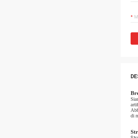
DE
Bre
Sia
art
Abb
di m
St
Str