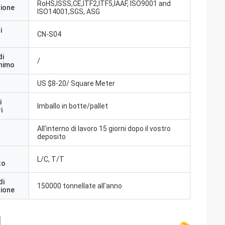
RoHS,ISSS,CE,ITF2,ITF5,IAAF, ISO9001 and
zione
ISO14001,SGS, ASG
i
CN-S04
di
/
inimo
US $8-20/ Square Meter
i
Imballo in botte/pallet
i
All'interno di lavoro 15 giorni dopo il vostro
a
deposito
L/C, T/T
to
di
150000 tonnellate all'anno
zione