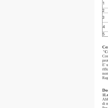
1
2
3
4
5
Cer
"
C
Cos
pro
E' 
rif
nor
Rag
Do
1Le
Abb
di m
Per 