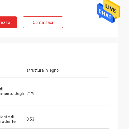
Prezzo
Contattaci
struttura in legno
di
imento degli
21%
)
iente di
0,53
o radente