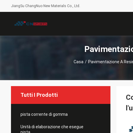
JiangSu ChangNuo New Materials Co., Ltd.
Pavimentazio
Casa
/
Pavimentazione A Resin
Tutti I Prodotti
Co
l'
pista corrente di gomma
Unità di elaborazione che esegue
pista