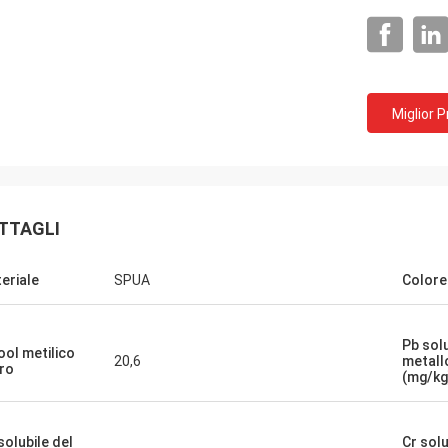
Miglior 
TTAGLI
eriale
SPUA
Colore
Jackson
Pb solu
ool metilico
20,6
metall
rt del CN è una società in maniera
ero
(mg/kg
 forniscono i prodotti eccellenti ed i
i. Speri che abbiamo una
azione a lungo termine e stabile
solubile del
Cr solu