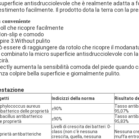
 superficie antisdrucciolevole che è realmente adatta a
estimento facilmente. Il prodotto dota la terra con la pr
ù conveniente
oll che ricopre facilmente
Non-slip e comodo
pire 3.Without pulito
 essere di raggiungere da rotolo che ricopre il modanatu
combinato la micro superficie antisdrucciolevole con la f
irà.
fectly aumenta la sensibilità comoda del piede quando
za colpire bella superficie e giornalmente pulito.
estazione
etti
Indicizzi della norma
Risultato de
phylococcus aureus
Tasso antib
≥90%
ibatterico delle proprietà
95,07%
ibacillus antibatterico
Tasso antib
≥90%
le proprietà
95,83%
Livelli di crescita dei batteri: 0-
class (non c'è nessuna
Nessuna cre
prietà antibatteriche
crescita, quella, nessuna
muffa entro 