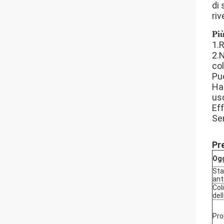
di
riv
Pi
1.R
2.
col
Può
Ha 
usc
Ef
Sen
Pr
Ogg
Sta
ant
Col
del
Pro