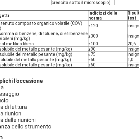
crescita sotto il microscopio)
Indicizzi della
Risul
etti
norma
test
tenuto composto organico volatile (COV)
≤120
Insig
)
somma di benzene, di toluene, di etilbenzene
≤300
Insig
ei xileni (mg/kg)
ool metilico libero
≤100
20,6
solubile del metallo pesante (mg/kg)
≤90
Insig
solubile del metallo pesante (mg/kg)
≤75
Insig
solubile del metallo pesante (mg/kg)
≤60
1,0
solubile del metallo pesante (mg/kg)
≤60
Insig
plichi l'occasione
la
ssaggio
icio
a di lettura
a riunioni
a delle riunioni
anza dello strumento
Q