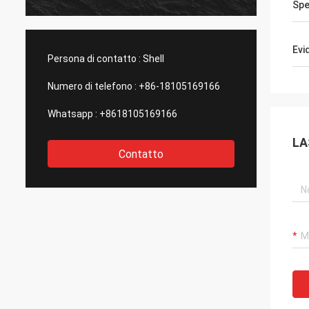
Spe
buon servizio, spero che possiamo avere
con gli
un'altra opportunità alla cooperazione.
Evi
Persona di contatto :
Shell
Numero di telefono :
+86-18105169166
Whatsapp :
+8618105169166
LA
Contatto