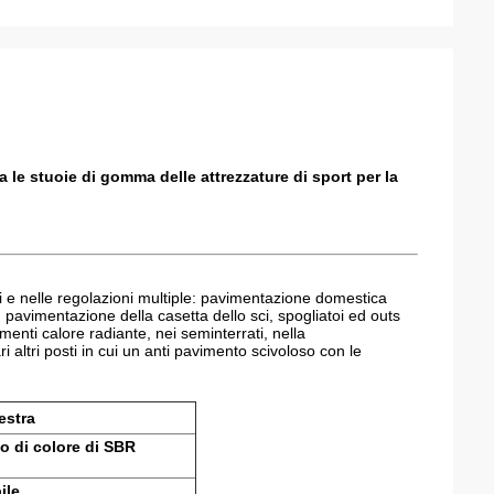
le stuoie di gomma delle attrezzature di sport per la
i e nelle regolazioni multiple: pavimentazione domestica
, pavimentazione della casetta dello sci, spogliatoi ed outs
enti calore radiante, nei seminterrati, nella
i altri posti in cui un anti pavimento scivoloso con le
estra
o di colore di SBR
ile