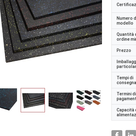
Certifica
Numero d
modello
Quantità 
ordine m
Prezzo
Imballagg
particolar
Tempi di
consegn
Termini di
pagamen
Capacità 
alimenta