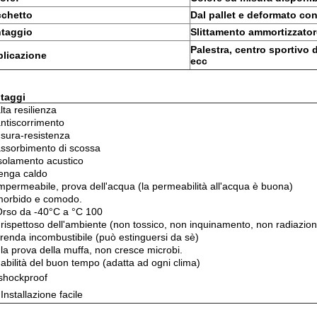
chetto
Dal pallet e deformato con 
taggio
Slittamento ammortizzator
Palestra, centro sportivo d
licazione
ecc
taggi
lta resilienza
antiscorrimento
usura-resistenza
assorbimento di scossa
isolamento acustico
tenga caldo
impermeabile, prova dell'acqua (la permeabilità all'acqua è buona)
morbido e comodo.
Orso da -40°C a °C 100
 rispettoso dell'ambiente (non tossico, non inquinamento, non radiazio
renda incombustibile (può estinguersi da sè)
.
la prova della muffa, non cresce microbi.
 abilità del buon tempo (adatta ad ogni clima)
shockproof
 Installazione facile