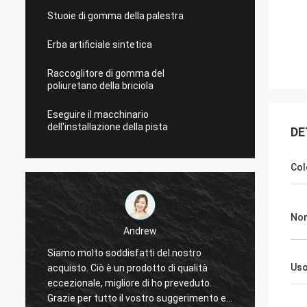
Stuoie di gomma della palestra
Erba artificiale sintetica
Raccoglitore di gomma del
poliuretano della briciola
Eseguire il macchinario
dell'installazione della pista
DE
Col
No
Andrew
Siamo molto soddisfatti del nostro
Gli spo
Us
acquisto. Ciò è un prodotto di qualità
fidata,
eccezionale, migliore di ho preveduto.
serviz
Grazie per tutto il vostro suggerimento e
cooper