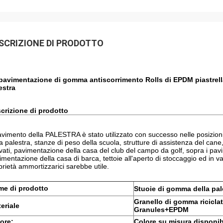
SCRIZIONE DI PRODOTTO
pavimentazione di gomma antiscorrimento Rolls di EPDM piastrella 
estra
crizione di prodotto
pavimento della PALESTRA è stato utilizzato con successo nelle posizion
la palestra, stanze di peso della scuola, strutture di assistenza del cane
vati, pavimentazione della casa del club del campo da golf, sopra i pavim
imentazione della casa di barca, tettoie all'aperto di stoccaggio ed in var
prietà ammortizzarici sarebbe utile.
e di prodotto
Stuoie di gomma della pal
Granello di gomma riciclat
eriale
Granules+EPDM
ore:
Colore su misura disponib