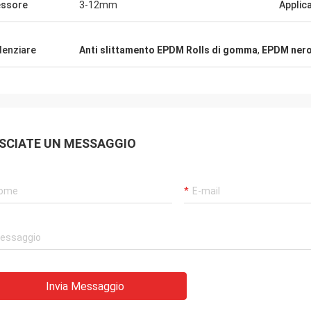
ssore
3-12mm
Applic
 sport del CN!
denziare
Anti slittamento EPDM Rolls di gomma
,
EPDM nero
SCIATE UN MESSAGGIO
Invia Messaggio