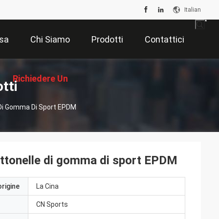
Italian
sa
Chi Siamo
Prodotti
Contattici
Richiedere Un
tti
 Di Gomma Di Sport EPDM
Preventivo
ttonelle di gomma di sport EPDM
origine
La Cina
CN Sports