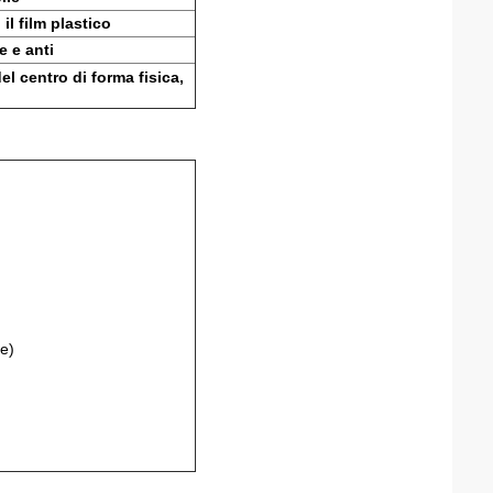
il film plastico
e e anti
el centro di forma fisica,
ne)