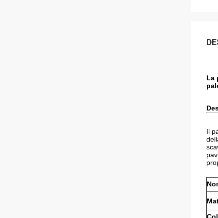
DE
La 
pal
Des
Il 
del
sca
pav
pro
Nom
Mat
Col