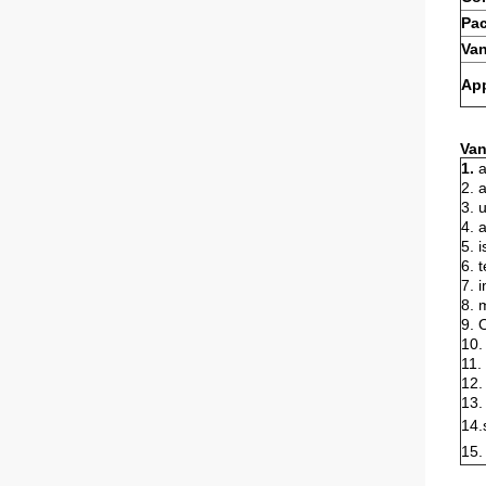
Pac
Van
App
Van
1.
a
2. 
3. 
4. 
5. 
6. 
7. 
8. 
9. 
10.
11.
12
13.
14.
15.