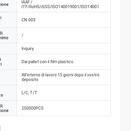
IAAF /
zione
ITF/RoHS/iSSS/ISO140019001/ISO14001
i
CN-003
di
/
inimo
Inquiry
i
Dai pallet con il film plastico
i
All'interno di lavoro 15 giorni dopo il vostro
a
deposito
L/C, T/T
to
di
250000PCS
zione