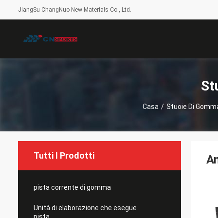
JiangSu ChangNuo New Materials Co., Ltd.
St
Casa
/
Stuoie Di Gomma
Tutti I Prodotti
An
pista corrente di gomma
Unità di elaborazione che esegue
pista