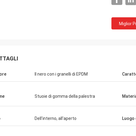
Miglior 
TTAGLI
ore
Il nero con i granelli di EPDM
Caratt
me
Stuoie di gomma della palestra
Materi
Jackson
rt del CN è una società in maniera
o
Dell'interno, all'aperto
Luogo 
 forniscono i prodotti eccellenti ed i
i. Speri che abbiamo una
azione a lungo termine e stabile