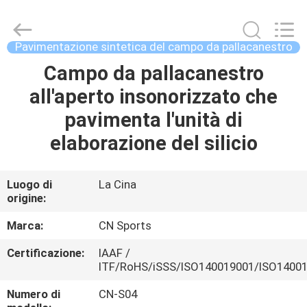
JiangSu
ChangNuo
New
Materials
Co.,
Pavimentazione sintetica del campo da pallacanestro
Ltd..
All
Rights
Campo da pallacanestro
CASA
Reserved.
all'aperto insonorizzato che
PRODOTTI
pavimenta l'unità di
elaborazione del silicio
CIRCA
NOI
Luogo di
La Cina
origine:
GIRO
Marca:
CN Sports
DELLA
Certificazione:
IAAF /
ITF/RoHS/iSSS/ISO140019001/ISO1400
FABBRICA
Numero di
CN-S04