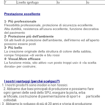
7
Livello ignifugo
Io
Io
Prestazione eccellente
1· Più professionale
Flessibilità professionale, protezione di sicurezza eccellente.
Alta duttilità, resistenza all'usura eccellente, funzione decorativa
del pavimento
2· Protezione più dell'ambiente
Gli alti livelli di protezione dell'ambiente, dell'interno ed all'aperto
possono essere posti
3· Più bello
La creazione originale della struttura di colore della sabbia,
rompe l'impasse «di verde e blu rossi
4· Visual.More efficace
La funzione mista, sito attivo «un posto troppi usi» è «la scelta
dorata» per costruire;
I nostri vantaggi (perché scelgaci?)
. 1. I nostri prodotti sono inodori e non tossici.
2. Abbiamo due basi principali di produzione e possiamo fare
ogni i generi delle sedi dello SPU, eseguire la pista, erba
artificiale, costruzione di pavimentazione di sport e particelle
colloidali.
. 3. Abbiamo lo sviluppo di più di 20 anni e storia di produzione.