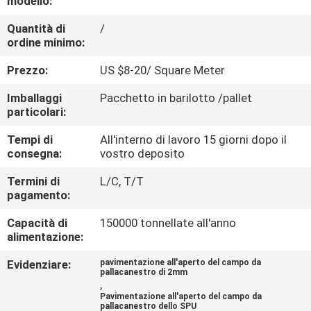
modello:
CONTROLLO
Quantità di
/
DI
ordine minimo:
QUALITÀ
Prezzo:
US $8-20/ Square Meter
CONTATTICI
Imballaggi
Pacchetto in barilotto /pallet
particolari:
Tempi di
All'interno di lavoro 15 giorni dopo il
RICHIEDA
consegna:
vostro deposito
UNA
Termini di
L/C, T/T
CITAZIONE
pagamento:
Capacità di
150000 tonnellate all'anno
MAPPA
alimentazione:
DEL
Evidenziare:
pavimentazione all'aperto del campo da
pallacanestro di 2mm
SITO
,
Pavimentazione all'aperto del campo da
pallacanestro dello SPU