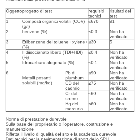
Oggetto
progetto di test
requisiti
risultati dei
tecnici
test
1
Composti organici volatili (COV)
≤670
91
(g/l)
2
benzene (%)
≤0.3
Non ha
verificato
3
Etilbenzene del toluene +xylene+
≤30
5
(%)
4
Il diisocianato libero (TDI+HDI)
≤0.4
Non ha
(%)
verificato
5
Idrocarburo alogenato (%)
≤0.1
Non ha
verificato
6
Pb di
≤90
Non ha
Metalli pesanti
plumbum
verificato
solubili (mg/kg)
CD del
≤75
Non ha
cadmio
verificato
Cr del
≤60
Non ha
cromo
verificato
Hg del
≤60
Non ha
mercurio
verificato
Norma di prestazione durevole
Sulla base del proprietario o l'operatore, costruzione e
manutenzione
Rifletta il livello di qualità del sito e la scadenza durevole
Dati tecnici per la pavimentazione di sport dello SPU