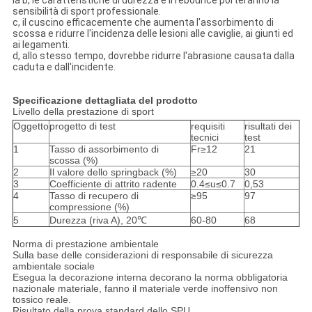
la b, le caratteristiche di durezza e il rebounce porteranno la
sensibilità di sport professionale.
c, il cuscino efficacemente che aumenta l'assorbimento di
scossa e ridurre l'incidenza delle lesioni alle caviglie, ai giunti ed
ai legamenti.
d, allo stesso tempo, dovrebbe ridurre l'abrasione causata dalla
caduta e dall'incidente.
Specificazione dettagliata del prodotto
Livello della prestazione di sport
Oggetto
progetto di test
requisiti
risultati dei
tecnici
test
1
Tasso di assorbimento di
Fr≥12
21
scossa (%)
2
Il valore dello springback (%)
≥20
30
3
Coefficiente di attrito radente
0.4≤u≤0.7
0,53
4
Tasso di recupero di
≥95
97
compressione (%)
5
Durezza (riva A), 20℃
60-80
68
Norma di prestazione ambientale
Sulla base delle considerazioni di responsabile di sicurezza
ambientale sociale
Esegua la decorazione interna decorano la norma obbligatoria
nazionale materiale, fanno il materiale verde inoffensivo non
tossico reale.
Risultato della prova standard dello SPU