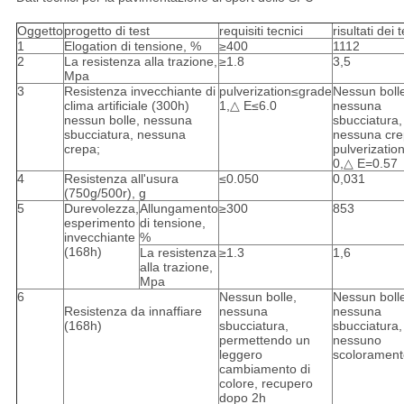
Oggetto
progetto di test
requisiti tecnici
risultati dei 
1
Elogation di tensione, %
≥400
1112
2
La resistenza alla trazione,
≥1.8
3,5
Mpa
3
Resistenza invecchiante di
pulverization≤grade
Nessun boll
clima artificiale (300h)
1,△ E≤6.0
nessuna
nessun bolle, nessuna
sbucciatura,
sbucciatura, nessuna
nessuna cre
crepa;
pulverizatio
0,△ E=0.57
4
Resistenza all'usura
≤0.050
0,031
(750g/500r), g
5
Durevolezza,
Allungamento
≥300
853
esperimento
di tensione,
invecchiante
%
(168h)
La resistenza
≥1.3
1,6
alla trazione,
Mpa
6
Nessun bolle,
Nessun boll
Resistenza da innaffiare
nessuna
nessuna
(168h)
sbucciatura,
sbucciatura,
permettendo un
nessuno
leggero
scolorament
cambiamento di
colore, recupero
dopo 2h