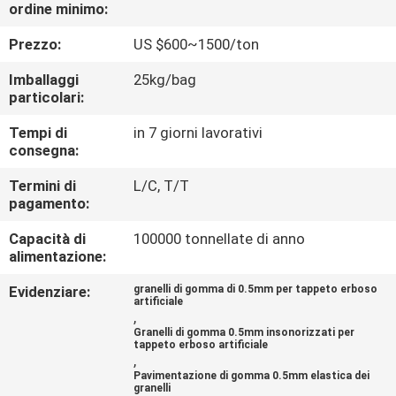
CONTROLLO
ordine minimo:
DI
Prezzo:
US $600~1500/ton
QUALITÀ
Imballaggi
25kg/bag
particolari:
CONTATTICI
Tempi di
in 7 giorni lavorativi
consegna:
RICHIEDA
Termini di
L/C, T/T
pagamento:
UNA
Capacità di
100000 tonnellate di anno
CITAZIONE
alimentazione:
Evidenziare:
granelli di gomma di 0.5mm per tappeto erboso
MAPPA
artificiale
,
DEL
Granelli di gomma 0.5mm insonorizzati per
tappeto erboso artificiale
SITO
,
Pavimentazione di gomma 0.5mm elastica dei
granelli