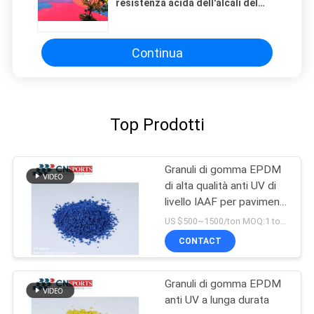
resistenza acida dell'alcali del
tappeto erboso artificiale
Continua
Top Prodotti
Granuli di gomma EPDM
di alta qualità anti UV di
livello IAAF per pavimenti
per parchi giochi
US $500~1500/ton MOQ:1 tonnellata
CONTACT
Granuli di gomma EPDM
anti UV a lunga durata