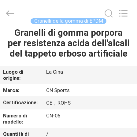
JiangSu
ChangNuo
New
Materials
Co.,
Granelli della gomma di EPDM
Ltd..
All
Rights
Granelli di gomma porpora
CASA
Reserved.
per resistenza acida dell'alcali
PRODOTTI
del tappeto erboso artificiale
CIRCA
Luogo di
La Cina
origine:
NOI
Marca:
CN Sports
GIRO
Certificazione:
CE，ROHS
DELLA
Numero di
CN-06
FABBRICA
modello:
Quantità di
/