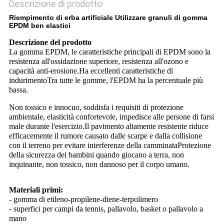
Descrizione di prodotto
Riempimento di erba artificiale Utilizzare granuli di gomma
EPDM ben elastici
Descrizione del prodotto
La gomma EPDM, le caratteristiche principali di EPDM sono la
resistenza all'ossidazione superiore, resistenza all'ozono e
capacità anti-erosione.Ha eccellenti caratteristiche di
indurimentoTra tutte le gomme, l'EPDM ha la percentuale più
bassa.
Non tossico e innocuo, soddisfa i requisiti di protezione
ambientale, elasticità confortevole, impedisce alle persone di farsi
male durante l'esercizio.Il pavimento altamente resistente riduce
efficacemente il rumore causato dalle scarpe e dalla collisione
con il terreno per evitare interferenze della camminataProtezione
della sicurezza dei bambini quando giocano a terra, non
inquinante, non tossico, non dannoso per il corpo umano.
Materiali primi:
- gomma di etileno-propilene-diene-terpolimero
- superfici per campi da tennis, pallavolo, basket o pallavolo a
mano